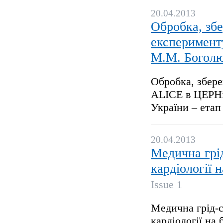
20.04.2013
Обробка, зб
експерименту
М.М. Боголю
Обробка, збере
ALICE в ЦЕРНі
України – етап
20.04.2013
Медична грід
кардіології 
Issue 1
Медична грід-с
кардіології на 