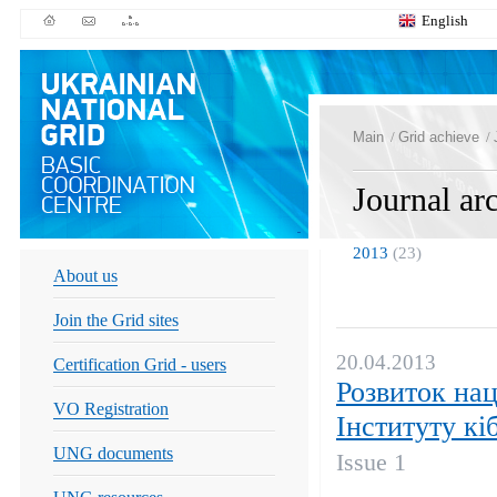
English
Main
/
Grid achieve
/
Journal ar
2013
(23)
About us
Join the Grid sites
20.04.2013
Certification Grid - users
Розвиток нац
VO Registration
Інституту к
UNG documents
Issue 1