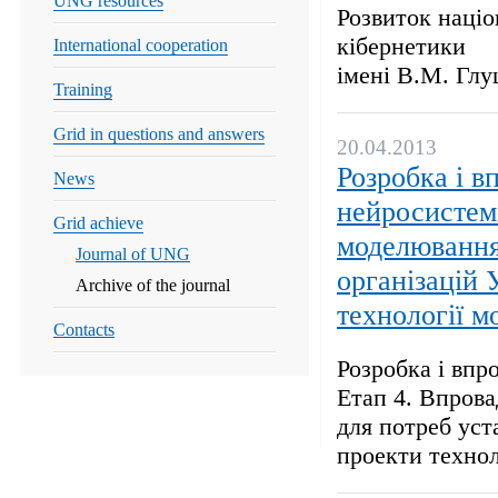
UNG resources
Розвиток націо
кібернетики
International cooperation
імені В.М. Гл
Training
Grid in questions and answers
20.04.2013
Розробка і в
News
нейросистем.
Grid achieve
моделювання 
Journal of UNG
організацій 
Archive of the journal
технології м
Contacts
Розробка і впр
Етап 4. Впрова
для потреб уст
проекти технол