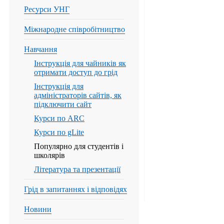
Ресурси УНГ
Міжнародне співробітництво
Навчання
Інструкція для чайників як
отримати доступ до грід
Інструкція для
адміністраторів сайтів, як
підключити сайт
Курси по ARC
Курси по gLite
Популярно для студентів і
школярів
Література та презентації
Грід в запитаннях і відповідях
Новини