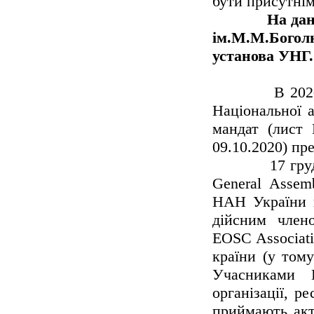
бути присутнім 
На даний 
ім.М.М.Богол
установа УНГ.
В 2020 году 
Національної 
мандат (лист 
09.10.2020) пр
17 грудня 20
General Assem
НАН України в
дійсним член
EOSC Associati
країни (у тому
Учасниками E
організації, р
приймають акт