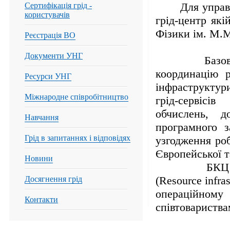
Для управлін
Сертифікація грід -
користувачів
грід-центр які
Фізики ім. М
Реєстрація ВО
Документи УНГ
Базовий коор
координацію р
Ресурси УНГ
інфраструктур
Міжнародне співробітництво
грід-сервісі
обчислень, 
Навчання
програмного з
Грід в запитаннях і відповідях
узгодження роб
Європейської т
Новини
БКЦ виконує
(Resource infra
Досягнення грід
операційно
Контакти
співтовариства