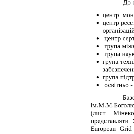
До складу Б
центр моні
центр реєс
організацій
центр серт
група міжн
група наук
група техн
забезпечен
група підт
освітньо -
Базовою уст
ім.М.М.Боголю
(лист Мінеко
представляти 
European Grid 