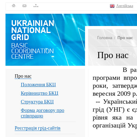
Англійська
Головна
/
Про нас
Про нас
В рамках ви
Про нас
програми впро
роки, затверд
Положення БКЦ
вересня 2009 р
Керівництво БКЦ
-- Українськи
Структура БКЦ
грід (УНГ) є 
Форма договору про
співпрацю
рівня яка на
організацій Ук
Реєстрація грід-сайтів