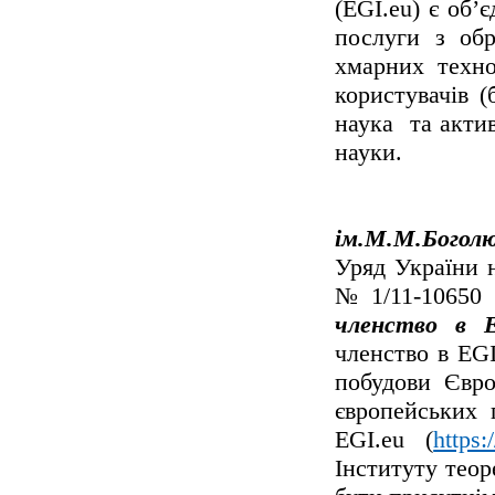
(EGI.eu) є об’
послуги з обр
хмарних техно
користувачів (
наука та акти
науки.
В ли
ім.М.М.Боголю
Уряд України н
№1/11-10650 
членство в E
членство в EGI
побудови Євро
європейських
EGI.eu (
https:
Інституту тео