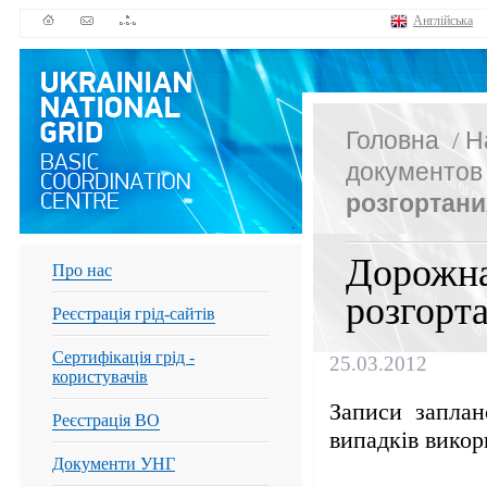
Англійська
Головна
/
Н
документов
розгортани
Дорожна
Про нас
розгорт
Реєстрація грід-сайтів
Сертифікація грід -
25.03.2012
користувачів
Записи заплано
Реєстрація ВО
випадків викор
Документи УНГ