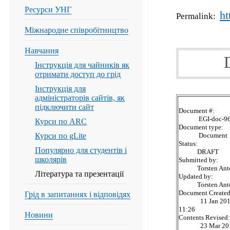
Ресурси УНГ
ht
Permalink:
Міжнародне співробітництво
Навчання
Інструкція для чайників як
отримати доступ до грід
Інструкція для
адміністраторів сайтів, як
підключити сайт
Document #:
EGI-doc-962
Курси по ARC
Document type:
Курси по gLite
Document
Status:
Популярно для студентів і
DRAFT
школярів
Submitted by:
Torsten Anto
Література та презентації
Updated by:
Torsten Anto
Document Created
Грід в запитаннях і відповідях
11 Jan 201
11:26
Новини
Contents Revised:
23 Mar 201