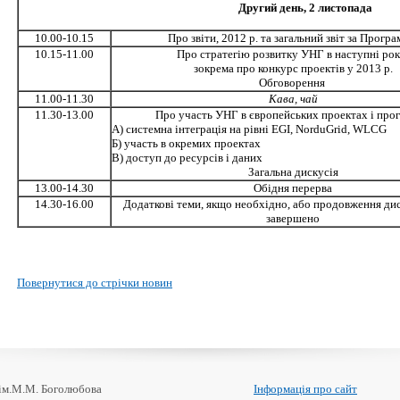
Другий день, 2 листопада
10.00-10.15
Про звіти, 2012 р. та загальний звіт за Прогр
10.15-11.00
Про стратегію розвитку УНГ в наступні рок
зокрема про конкурс проектів у 2013 р.
Обговорення
11.00-11.30
Кава, чай
11.30-13.00
Про участь УНГ в європейських проектах і про
А) системна інтеграція на рівні EGI, NorduGrid, WLCG
Б) участь в окремих проектах
В) доступ до ресурсів і даних
Загальна дискусія
13.00-14.30
Обідня перерва
14.30-16.00
Додаткові теми, якщо необхідно, або продовження диск
завершено
Повернутися до стрічки новин
 ім.М.М. Боголюбова
Інформація про сайт