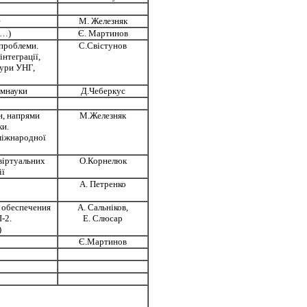
е
М. Железняк
 …)
Є. Мартинов
 проблеми.
С.Свістунов
інтеграції,
тури УНГ,
рмнауки
Д.Чеберкус
н, напрями
М.Железняк
ки.
 міжнародної
 віртуальних
О.Корнелюк
ії
А. Петренко
 обеспечения
А. Сальніков,
-2.
Е. Слюсар
)
Є.Мартинов