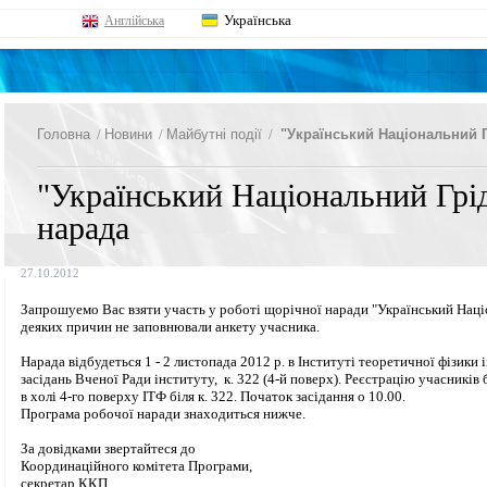
Українська
Англійська
Головна
/
Новини
/
Майбутні події
/
"Український Національний Гр
"Український Національний Грід
нарада
27.10.2012
Запрошуемо Вас взяти участь у роботі щорічної наради "Український Націон
деяких причин не заповнювали анкету учасника.
Нарада відбудеться 1 - 2 листопада 2012 р. в Інституті теоретичної фізики
засідань Вченої Ради інституту, к. 322 (4-й поверх). Реєстрацію учасників 
в холі 4-го поверху ІТФ біля к. 322. Початок засідання о 10.00.
Програма робочої наради знаходиться нижче.
За довідками звертайтеся до
Координаційного комітета Програми,
секретар ККП