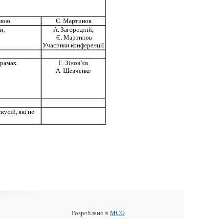
амою
Є. Мартинов
и,
А. Загородній,
Є. Мартинов
Учасники конференції
грамах
Г. Зінов’єв
А. Шевченко
усій, які не
Розроблено в
MCG