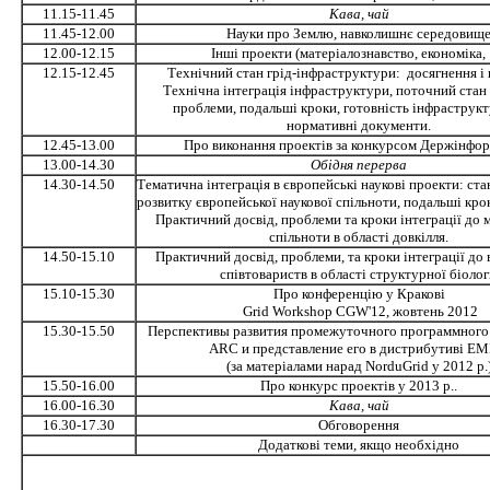
11.15-11.45
Кава, чай
11.45-12.00
Науки про Землю, навколишнє середовищ
12.00-12.15
Інші проекти (матеріалознавство, економіка,
12.15-12.45
Технічний стан грід-інфраструктури: досягнення і
Технічна інтеграція інфраструктури, поточний стан 
проблеми, подальші кроки, готовність інфраструк
нормативні документи.
12.45-13.00
Про виконання проектів за конкурсом Держінфо
13.00-14.30
Обідня перерва
14.30-14.50
Тематична інтеграція в європейські наукові проекти: ста
розвитку європейської наукової спільноти, подальші кро
Практичний досвід, проблеми та кроки інтеграції до
спільноти в області довкілля.
14.50-15.10
Практичний досвід, проблеми, та кроки інтеграції до
співтовариств в області структурної біолог
15.10-15.30
Про конференцію у Кракові
Grid Workshop CGW'12, жовтень 2012
15.30-15.50
Перспективы развития промежуточного программного
ARC и представление его в дистрибутиві EMI
(за матеріалами нарад NorduGrid у 2012 р.
15.50-16.00
Про конкурс проектів у 2013 р..
16.00-16.30
Кава, чай
16.30-17.30
Обговорення
Додаткові теми, якщо необхідно