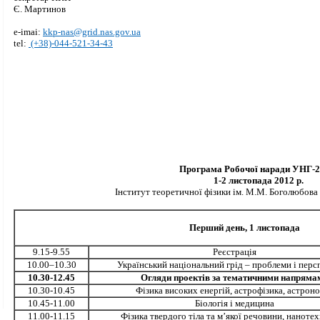
Є. Мартинов
e-imai:
kkp-nas@grid.nas.gov.ua
tel:
(+38)-044-521-34-43
Програма Робочої наради УНГ-2
1-2 листопада 2012 р.
Інститут теоретичної фізики ім. М.М. Боголюбова
Перший день, 1 листопада
9.15-9.55
Реєстрація
10.00–10.30
Український національний грід – проблеми і пер
10.30-12.45
Огляди проектів за тематичними напряма
10.30-10.45
Фізика високих енергій, астрофізика, астрон
10.45-11.00
Біологія і медицина
11.00-11.15
Фізика твердого тіла та м’якої речовини, нанотех