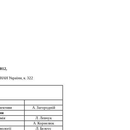
012,
 НАН України, к. 322
спективи
А. Загородній
ми
омія
Л. Левчук
А. Корнелюк
нології
Л. Белоус