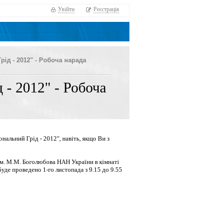
Увійти
Реєстрація
ід - 2012" - Робоча нарада
 - 2012" - Робоча
альний Грід - 2012", навіть, якщо Ви з
 ім. М.М. Боголюбова НАН України в кімнаті
буде проведено 1-го листопада з 9.15 до 9.55